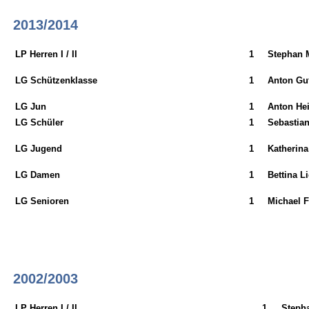
2013/2014
LP Herren I / II
1
Stephan 
LG Schützenklasse
1
Anton Gu
LG Jun
1
Anton Hei
LG Schüler
1
Sebastian
LG Jugend
1
Katherina
LG Damen
1
Bettina L
LG Senioren
1
Michael F
2002/2003
LP Herren I / II
1
Steph