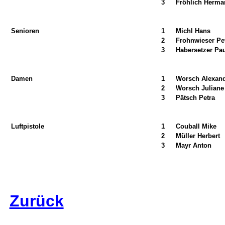
3
Fröhlich Herma
Senioren
1
Michl Hans
2
Frohnwieser Pe
3
Habersetzer Pa
Damen
1
Worsch Alexan
2
Worsch Juliane
3
Pätsch Petra
Luftpistole
1
Couball Mike
2
Müller Herbert
3
Mayr Anton
Zurück