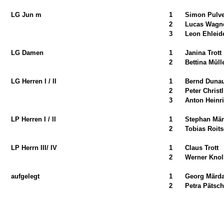
LG Jun m
1
Simon Pulve
2
Lucas Wagn
3
Leon Ehleid
LG Damen
1
Janina Trott
2
Bettina Müll
LG Herren I / II
1
Bernd Duna
2
Peter Christl
3
Anton Heinr
LP Herren I / II
1
Stephan Mär
2
Tobias Roit
LP Herrn III/ IV
1
Claus Trott
2
Werner Knol
aufgelegt
1
Georg Märd
2
Petra Pätsch