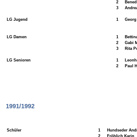
2
Bened
3
Andre
LG Jugend
1
Georg
LG Damen
1
Bettin
2
Gabi 
3
Rita P
LG Senioren
1
Leonh
2
Paul H
1991/1992
Schüler
1
Hundseder And
2
Fröhlich Karin