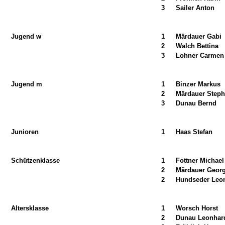
3
Sailer Anton
Jugend w
1
Märdauer Gabi
2
Walch Bettina
3
Lohner Carmen
Jugend m
1
Binzer Markus
2
Märdauer Step
3
Dunau Bernd
Junioren
1
Haas Stefan
Schützenklasse
1
Fottner Michael
2
Märdauer Geor
2
Hundseder Leo
Altersklasse
1
Worsch Horst
2
Dunau Leonhar