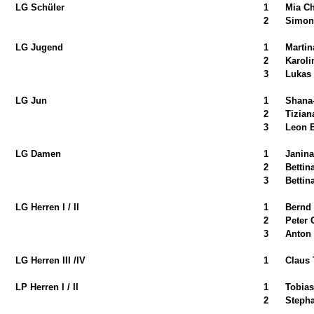
LG Schüler
1
Mia Ch
2
Simon 
LG Jugend
1
Martin
2
Karoli
3
Lukas 
LG Jun
1
Shana-
2
Tizian
3
Leon E
LG Damen
1
Janina
2
Bettin
3
Bettin
LG Herren I / II
1
Bernd
2
Peter 
3
Anton 
LG Herren III /IV
1
Claus 
LP Herren I / II
1
Tobias
2
Steph