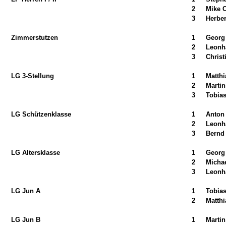
2
Mike 
3
Herber
Zimmerstutzen
1
Georg
2
Leonh
3
Christ
LG 3-Stellung
1
Matthi
2
Martin
3
Tobias
LG Schützenklasse
1
Anton
2
Leonh
3
Bernd
LG Altersklasse
1
Georg
2
Michae
3
Leonh
LG Jun A
1
Tobias
2
Matthi
LG Jun B
1
Martin